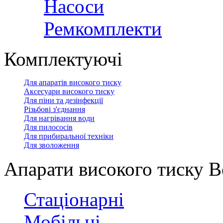
Насоси
Ремкомплекти
Комплектуючі
Для апаратів високого тиску
Аксесуари високого тиску
Для піни та дезінфекції
Різьбові з'єднання
Для нагрівання води
Для пилососів
Для прибиральної техніки
Для зволоження
Апарати високого тиску Be
Стаціонарні
Мобільні