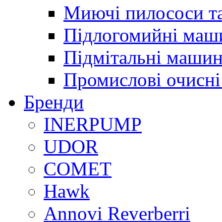
Миючі пилососи т
Підлогомийні маш
Підмітальні маши
Промислові очисні
Бренди
INERPUMP
UDOR
COMET
Hawk
Annovi Reverberri