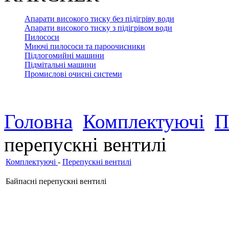
Апарати високого тиску без підігріву води
Апарати високого тиску з підігрівом води
Пилососи
Миючі пилососи та пароочисники
Підлогомийні машини
Підмітальні машини
Промислові очисні системи
Головна
Комплектуючі
П
перепускні вентилі
Комплектуючі
-
Перепускні вентилі
Байпасні перепускні вентилі