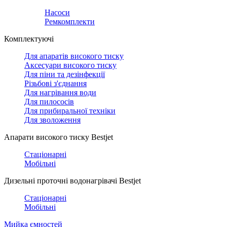
Насоси
Ремкомплекти
Комплектуючі
Для апаратів високого тиску
Аксесуари високого тиску
Для піни та дезінфекції
Різьбові з'єднання
Для нагрівання води
Для пилососів
Для прибиральної техніки
Для зволоження
Апарати високого тиску Bestjet
Стаціонарні
Мобільні
Дизельні проточні водонагрівачі Bestjet
Стаціонарні
Мобільні
Мийка ємностей