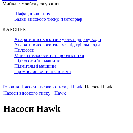
Мийка самообслуговування
Шафа управління
Балки високого тиску, пантограф
KARCHER
Апарати високого тиску без підігріву води
Апарати високого тиску з підігрівом води
Пилососи
Миючі пилососи та пароочисники
Підлогомийні машини
Підмітальні машини
Промислові очисні системи
Головна
Насоси високого тиску
Hawk
Насоси Hawk
Насоси високого тиску
-
Hawk
Насоси Hawk