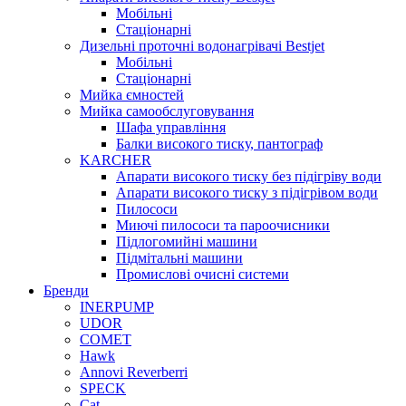
Мобільні
Стаціонарні
Дизельні проточні водонагрівачі Bestjet
Мобільні
Стаціонарні
Мийка ємностей
Мийка самообслуговування
Шафа управління
Балки високого тиску, пантограф
KARCHER
Апарати високого тиску без підігріву води
Апарати високого тиску з підігрівом води
Пилососи
Миючі пилососи та пароочисники
Підлогомийні машини
Підмітальні машини
Промислові очисні системи
Бренди
INERPUMP
UDOR
COMET
Hawk
Annovi Reverberri
SPECK
Cat