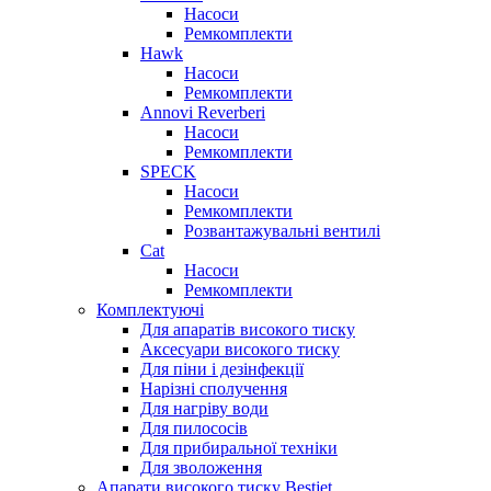
Насоси
Ремкомплекти
Hawk
Насоси
Ремкомплекти
Annovi Reverberi
Насоси
Ремкомплекти
SPECK
Насоси
Ремкомплекти
Розвантажувальні вентилі
Cat
Насоси
Ремкомплекти
Комплектуючі
Для апаратів високого тиску
Аксесуари високого тиску
Для піни і дезінфекції
Нарізні сполучення
Для нагріву води
Для пилососів
Для прибиральної техніки
Для зволоження
Апарати високого тиску Bestjet