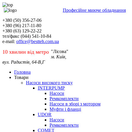
Професійне миюче обладнання
+380 (50) 356-27-06
+380 (96) 217-11-80
+380 (63) 129-22-22
тел/факс (044) 541-10-84
e-mail:
office@bestteh.com.ua
10 хвилин від метро
"Лісова"
м. Київ,
вул. Радистів, 64-В,Г
Головна
Товари
Насоси високого тиску
INTERPUMP
Насоси
Ремкомплекти
Насоси в зборі з мотором
Муфти і фланці
UDOR
Насоси
Ремкомплекти
COMET