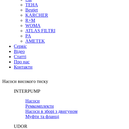
TEHA
Bestjet
KARCHER
R+M
WOMA
ATLAS FILTRI
PA
AMETEK
Сервіс
Відео
Статті
Про нас
Контакти
Насоси високого тиску
INTERPUMP
Насоси
Ремкомплекти
Насоси в зборі з двигуном
Муфти та фланці
UDOR