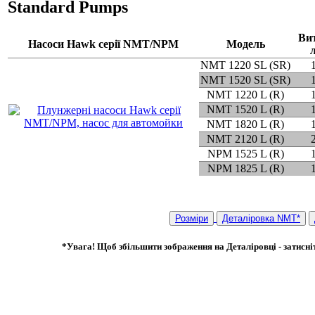
Standard Pumps
Ви
Насоси Hawk серії NMT/NPM
Модель
NMT 1220 SL (SR)
NMT 1520 SL (SR)
NMT 1220 L (R)
NMT 1520 L (R)
NMT 1820 L (R)
NMT 2120 L (R)
NPM 1525 L (R)
NPM 1825 L (R)
Розміри
Деталіровка NMT*
*Увага! Щоб збільшити зображення на Деталіровці - затисніт