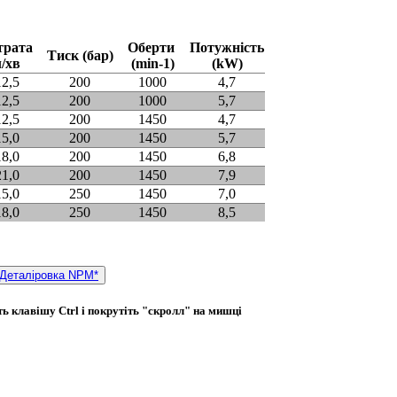
трата
Оберти
Потужність
Тиск (бар)
л/хв
(min-1)
(kW)
12,5
200
1000
4,7
12,5
200
1000
5,7
12,5
200
1450
4,7
15,0
200
1450
5,7
18,0
200
1450
6,8
21,0
200
1450
7,9
15,0
250
1450
7,0
18,0
250
1450
8,5
Деталіровка NPM*
ь клавішу Ctrl і покрутіть "скролл" на мишці