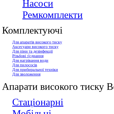
Насоси
Ремкомплекти
Комплектуючі
Для апаратів високого тиску
Аксесуари високого тиску
Для піни та дезінфекції
Різьбові з'єднання
Для нагрівання води
Для пилососів
Для прибиральної техніки
Для зволоження
Апарати високого тиску Be
Стаціонарні
Мобільні