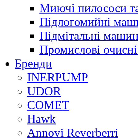
Миючі пилососи т
Підлогомийні маш
Підмітальні маши
Промислові очисні
Бренди
INERPUMP
UDOR
COMET
Hawk
Annovi Reverberri